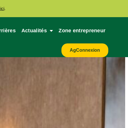
ici
.
rrières
Actualités
Zone entrepreneur
AgConnexion