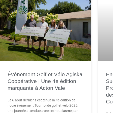
Événement Golf et Vélo Agiska
En
Coopérative | Une 4e édition
Su
marquante à Acton Vale
Pr
de
Le 6 août dernier s’est tenue la 4e édition de
Co
notre événement Tournoi de golf et vélo 2025,
une journée attendue avec enthousiasme par