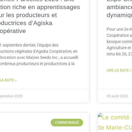
ition riche en apprentissages
ambiance
ur les producteurs et
dynamiq
oductrices d’Agiska
Pour une 2e é
opérative
Coopérative a 
kiosque comm
1 septembre dernier, l’équipe des
Agriculture e
uctions végétales d’Agiska Coopérative, en
tenu les 26, 2
aboration avec Maizex Seeds Inc., a accueilli
ombreux producteurs et productrices à la
LIRE LA SUITE »
 LA SUITE »
eptembre 2025
29 août 2025
COMMUNIQUÉ