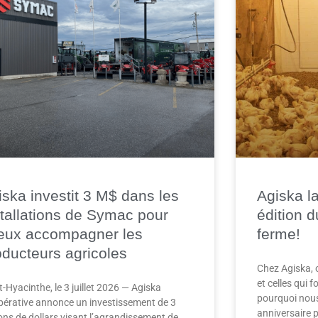
iska investit 3 M$ dans les
Agiska l
stallations de Symac pour
édition 
eux accompagner les
ferme!
oducteurs agricoles
Chez Agiska, 
et celles qui f
t-Hyacinthe, le 3 juillet 2026 — Agiska
pourquoi nous
érative annonce un investissement de 3
anniversaire p
ions de dollars visant l’agrandissement de