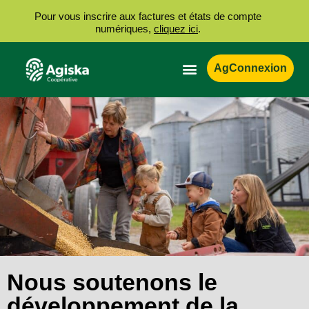
Pour vous inscrire aux factures et états de compte
numériques,
cliquez ici
.
AgConnexion
Nous soutenons le
développement de la