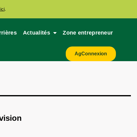
ici
.
rrières
Actualités
Zone entrepreneur
AgConnexion
ivision