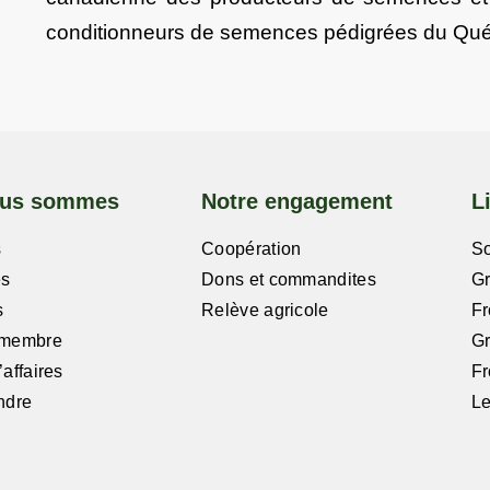
conditionneurs de semences pédigrées du Qu
ous sommes
Notre engagement
L
s
Coopération
So
es
Dons et commandites
G
s
Relève agricole
Fr
 membre
G
affaires
Fr
ndre
Le