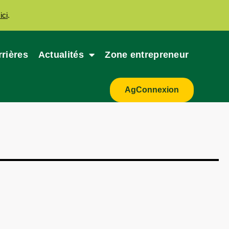
ici
.
rrières
Actualités
Zone entrepreneur
AgConnexion