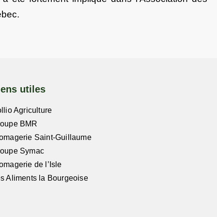
ébec.
iens utiles
llio Agriculture
roupe BMR
omagerie Saint-Guillaume
roupe Symac
omagerie de l’Isle
s Aliments la Bourgeoise