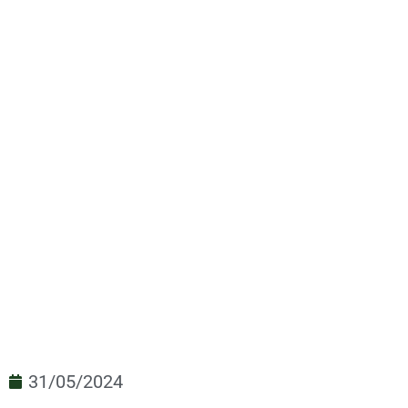
La Grande journée jardin
2024 | Bien débuter la
31/05/2024