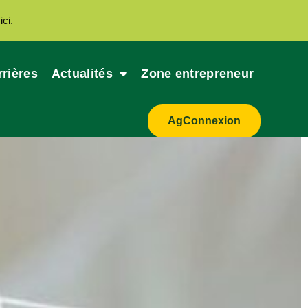
ici
.
rrières
Actualités
Zone entrepreneur
AgConnexion