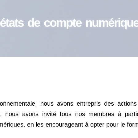
t états de compte numérique
ronnementale, nous avons entrepris des actions
er, nous avons invité tous nos membres à part
umériques, en les encourageant à opter pour le fo