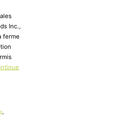
ales
ds Inc.,
a ferme
tion
ermis
ntinue
s
,