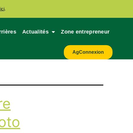
ici
.
rrières
Actualités
Zone entrepreneur
AgConnexion
re
oto