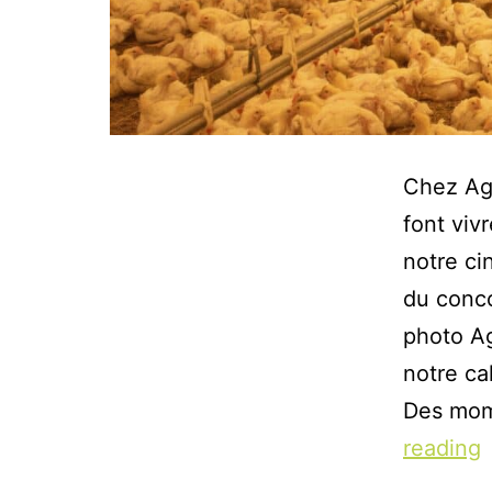
Chez Agi
font viv
notre ci
du conco
photo Ag
notre ca
Des mome
reading