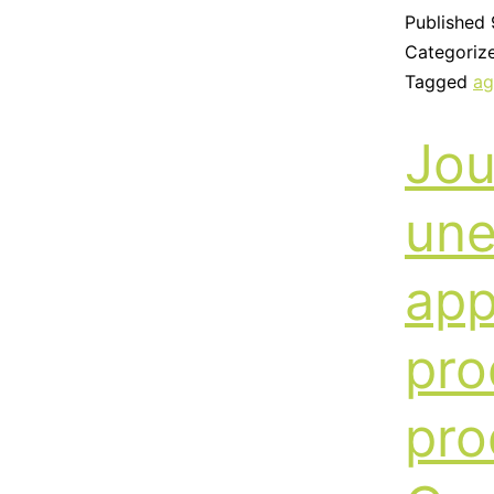
Published
Categoriz
Tagged
ag
Jou
une
app
pro
pro