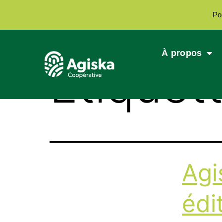
Po
À propos
Étiquet
Agi
édi