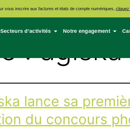
ur vous inscrire aux factures et états de compte numériques,
cliquez 
Secteurs d’activités
Notre engagement
Ca
te :
agiska
ska lance sa premiè
tion du concours ph