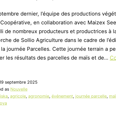
ptembre dernier, l’équipe des productions végét
 Coopérative, en collaboration avec Maizex See
lli de nombreux producteurs et productrices à l
rche de Sollio Agriculture dans le cadre de l’édi
la journée Parcelles. Cette journée terrain a p
er les résultats des parcelles de maïs et de…
Co
19 septembre 2025
ed as
Nouvelle
iska
,
agricole
,
agronomie
,
événement
,
journée parcelle
,
maï
oya