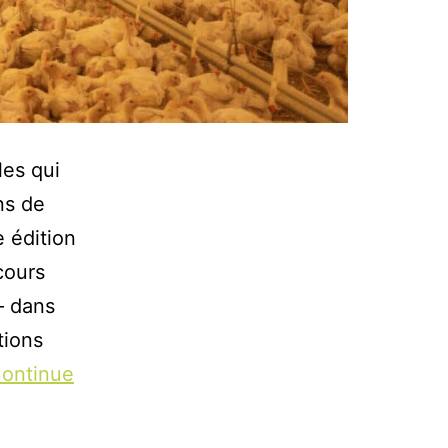
les qui
ns de
 édition
cours
– dans
ations
ontinue