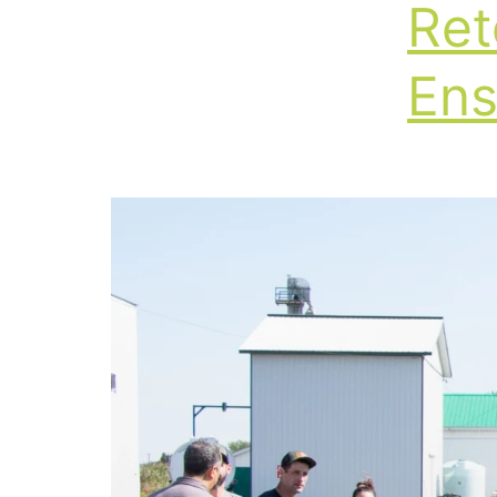
Ret
Ens