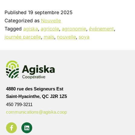
Published
19 septembre 2025
Categorized as
Nouvelle
Tagged
agiska
,
agricole
,
agronomie
,
événement
,
journée parcelle
,
maïs
,
nouvelle
,
soya
4880 rue des Seigneurs Est
Saint-Hyacinthe, QC J2R 1Z5
450 799-3211
communications@agiska.coop